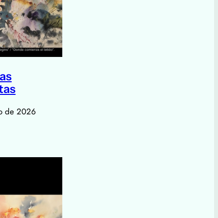
as
tas
o de 2026