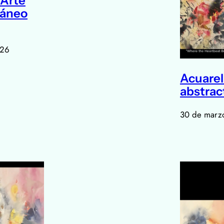
 Arte
áneo
026
Acuarel
abstrac
30 de marz