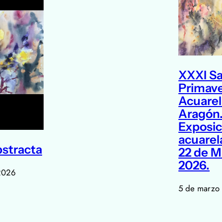
XXXI Sa
Primave
Acuarel
Aragón
Exposic
acuarela
bstracta
22 de M
2026.
2026
5 de marzo