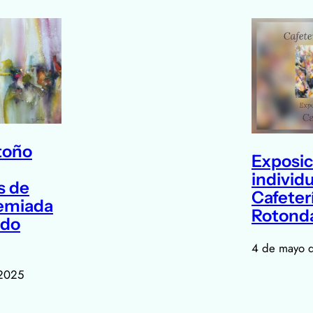
toño
Exposic
individu
s de
Cafeter
emiada
Rotonda
ndo
4 de mayo 
 2025