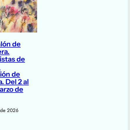
lón de
ra.
istas de
.
ión de
. Del 2 al
arzo de
 de 2026