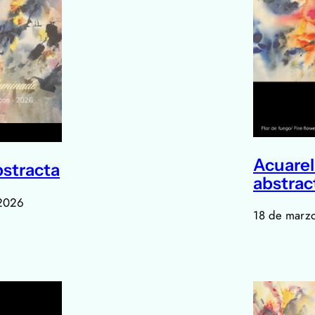
Acuarel
bstracta
abstrac
2026
18 de marz