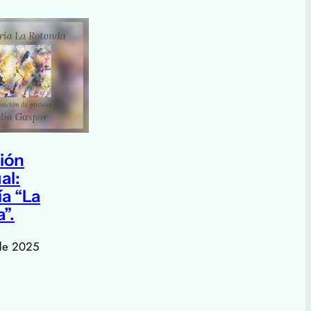
ión
al:
ía “La
”.
de 2025