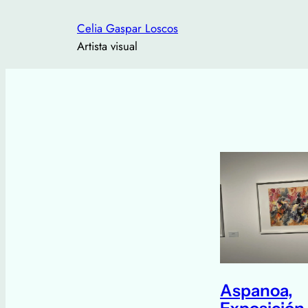
Saltar
Celia Gaspar Loscos
al
Artista visual
contenido
Aspanoa,