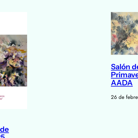
Salón d
Primave
AADA
26 de febr
 de
5.