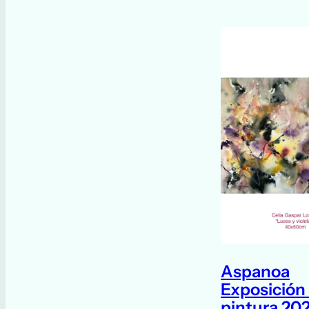
Aspanoa
Exposición
pintura 202