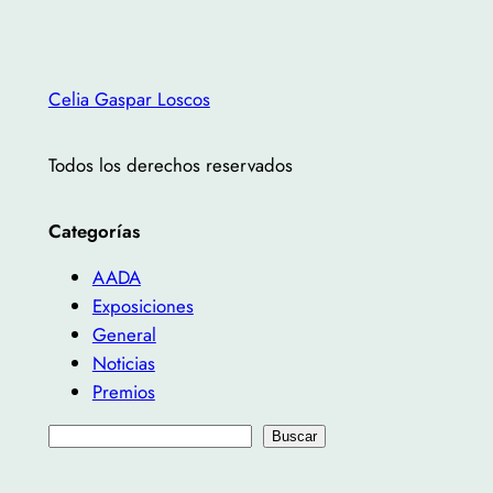
Celia Gaspar Loscos
Todos los derechos reservados
Categorías
AADA
Exposiciones
General
Noticias
Premios
B
Buscar
u