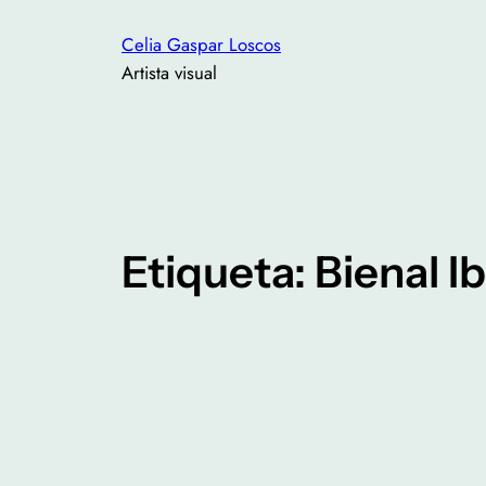
Saltar
Celia Gaspar Loscos
al
Artista visual
contenido
Etiqueta:
Bienal I