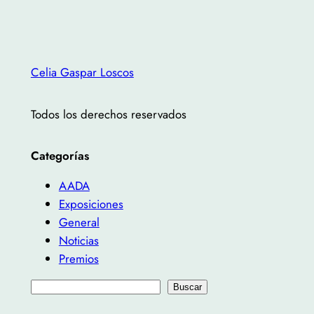
Celia Gaspar Loscos
Todos los derechos reservados
Categorías
AADA
Exposiciones
General
Noticias
Premios
B
Buscar
u