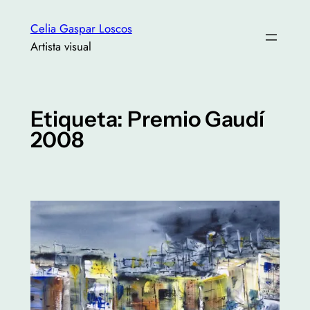
Saltar
Celia Gaspar Loscos
al
Artista visual
contenido
Etiqueta:
Premio Gaudí
2008