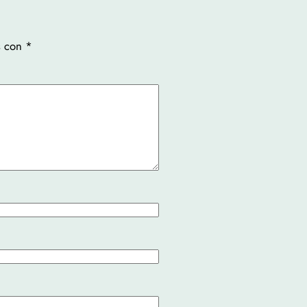
s con
*