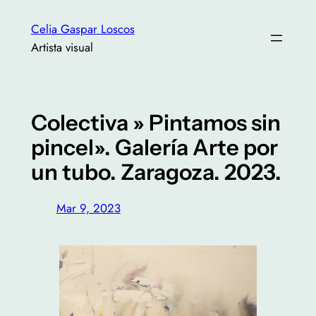
Saltar
Celia Gaspar Loscos
al
Artista visual
contenido
Colectiva » Pintamos sin
pincel». Galería Arte por
un tubo. Zaragoza. 2023.
Mar 9, 2023