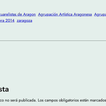
uarelistas de Aragon
Agrupación Artística Aragonesa
Agrupa
era 2014
zaragoza
sta
ico no será publicada.
Los campos obligatorios están marcado