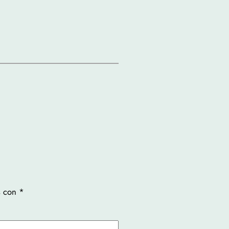
s con
*