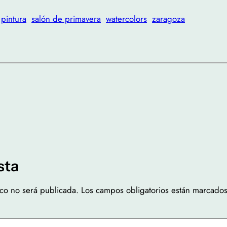
pintura
salón de primavera
watercolors
zaragoza
sta
ico no será publicada.
Los campos obligatorios están marcado