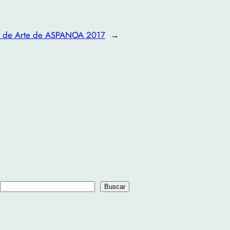
ón de Arte de ASPANOA 2017
→
B
Buscar
u
s
c